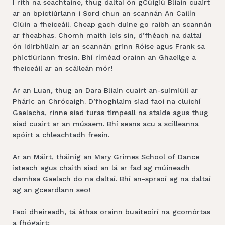
I rith na seachtaine, thug daltaí ón gCúigiú Bliain cuairt
ar an bpictiúrlann i Sord chun an scannán An Cailín
Ciúin a fheiceáil. Cheap gach duine go raibh an scannán
ar fheabhas. Chomh maith leis sin, d’fhéach na daltaí
ón Idirbhliain ar an scannán grinn Róise agus Frank sa
phictiúrlann fresin. Bhí ríméad orainn an Ghaeilge a
fheiceáil ar an scáileán mór!
Ar an Luan, thug an Dara Bliain cuairt an-suimiúil ar
Pháric an Chrócaigh. D’fhoghlaim siad faoi na cluichí
Gaelacha, rinne siad turas timpeall na staide agus thug
siad cuairt ar an músaem. Bhí seans acu a scilleanna
spóirt a chleachtadh fresin.
Ar an Máirt, tháinig an Mary Grimes School of Dance
isteach agus chaith siad an lá ar fad ag múineadh
damhsa Gaelach do na daltaí. Bhí an-spraoí ag na daltaí
ag an gceardlann seo!
Faoi dheireadh, tá áthas orainn buaiteoirí na gcomórtas
a fhógairt: