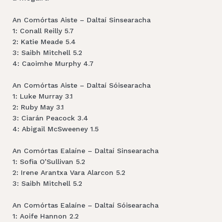
An Comórtas Aiste – Daltaí Sinsearacha
1: Conall Reilly 5.7
2: Katie Meade 5.4
3: Saibh Mitchell 5.2
4: Caoimhe Murphy 4.7
An Comórtas Aiste – Daltaí Sóisearacha
1: Luke Murray 3.1
2: Ruby May 3.1
3: Ciarán Peacock 3.4
4: Abigail McSweeney 1.5
An Comórtas Ealaíne – Daltaí Sinsearacha
1: Sofia O’Sullivan 5.2
2: Irene Arantxa Vara Alarcon 5.2
3: Saibh Mitchell 5.2
An Comórtas Ealaíne – Daltaí Sóisearacha
1: Aoife Hannon 2.2